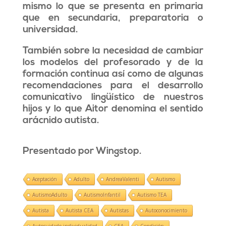
mismo lo que se presenta en primaria
que en secundaria, preparatoria o
universidad.
También sobre la necesidad de cambiar
los modelos del profesorado y de la
formación continua así como de algunas
recomendaciones para el desarrollo
comunicativo lingüístico de nuestros
hijos y lo que Aitor denomina el sentido
arácnido autista.
Presentado por Wingstop.
Aceptación
Adulto
AndreaValenti
Autismo
AutismoAdulto
AutismoInfantil
Autismo TEA
Autista
Autista CEA
Autistas
Autoconocimiento
Autocuidado individualidad
CEA
Condición