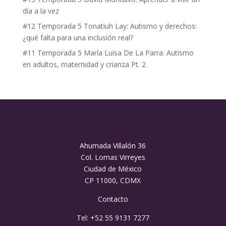
día a la vez
#12 Temporada 5 Tonatiuh Lay: Autismo y derechos:
¿qué falta para una inclusión real?
#11 Temporada 5 María Luisa De La Parra: Autismo
en adultos, maternidad y crianza Pt. 2
Ahumada Villalón 36
Col. Lomas Virreyes
Ciudad de México
CP 11000, CDMX
Contacto
Tel: +52 55 9131 7277