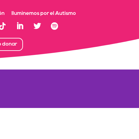
ón
Iluminemos por el Autismo
o donar