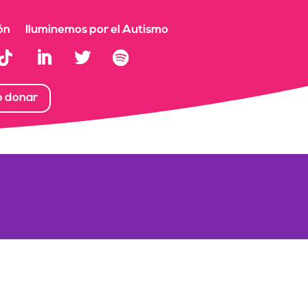
ón
Iluminemos por el Autismo
o donar