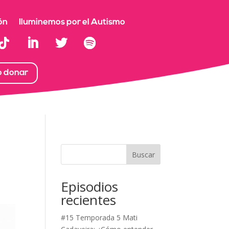
ón
Iluminemos por el Autismo
o donar
Buscar
Episodios
recientes
#15 Temporada 5 Mati