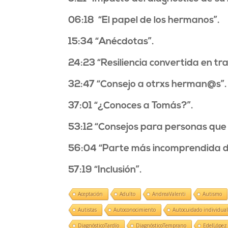
06:18 “El papel de los hermanos”.
15:34 “Anécdotas”.
24:23 “Resiliencia convertida en tr
32:47 “Consejo a otrxs herman@s”.
37:01 “¿Conoces a Tomás?”.
53:12 “Consejos para personas que
56:04 “Parte más incomprendida d
57:19 “Inclusión”.
Aceptación
Adulto
AndreaValenti
Autismo
Autistas
Autoconocimiento
Autocuidado individua
DiagnósticoTardío
DiagnósticoTemprano
EdelLópez